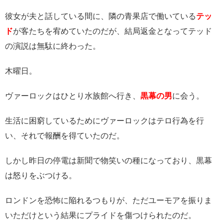
彼女が夫と話している間に、隣の青果店で働いている
テッ
ド
が客たちを宥めていたのだが、結局返金となってテッド
の演説は無駄に終わった。
木曜日。
ヴァーロックはひとり水族館へ行き、
黒幕の男
に会う。
生活に困窮しているためにヴァーロックはテロ行為を行
い、それで報酬を得ていたのだ。
しかし昨日の停電は新聞で物笑いの種になっており、黒幕
は怒りをぶつける。
ロンドンを恐怖に陥れるつもりが、ただユーモアを振りま
いただけという結果にプライドを傷つけられたのだ。