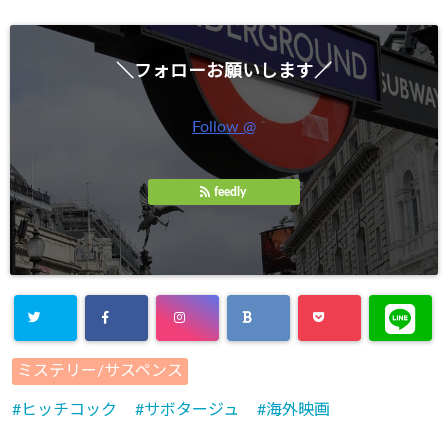
＼フォローお願いします／
Follow @
feedly
ミステリー/サスペンス
ヒッチコック
サボタージュ
海外映画