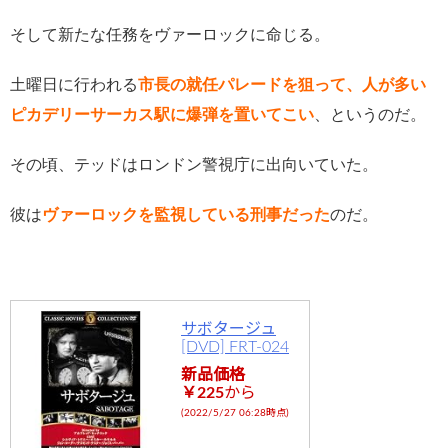
そして新たな任務をヴァーロックに命じる。
土曜日に行われる
市長の就任パレードを狙って、人が多い
ピカデリーサーカス駅に爆弾を置いてこい
、というのだ。
その頃、テッドはロンドン警視庁に出向いていた。
彼は
ヴァーロックを監視している刑事だった
のだ。
サボタージュ
[DVD] FRT-024
新品価格
￥225
から
(2022/5/27 06:28時点)