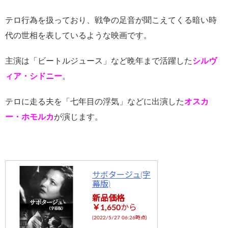
テロ行為を扱っており、戦争の足音が聞こえてくる暗い時
代の世相を表しているような映画です。
主演は「ビートルジュース」など晩年まで活躍した
シルヴ
ィア・シドニー
。
テロに走る夫を「七年目の浮気」などに出演した
オスカ
ー・ホモルカ
が演じます。
サボタージュ(字
幕版)
新品価格
￥1,650
から
(2022/5/27 06:26時点)