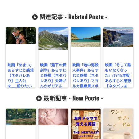
Related Posts
関連記事 -
-
映画「めまい」
映画「落下の解
映画「地中海殺
映画「そして誰
あらすじと感想
剖学」あらすじ
人事件」あらす
もいなくなっ
【ネタバレあ
と感想【ネタバ
じと感想【ネタ
た」(1945年版)
り】主人公
レあり】夫婦げ
バレあり】マヨ
あらすじと感想
を……殴りたい
んかがリアル
ルカ島絶景スポ
【ネタバレあ
ット巡り
り】
New Posts
最新記事 -
-