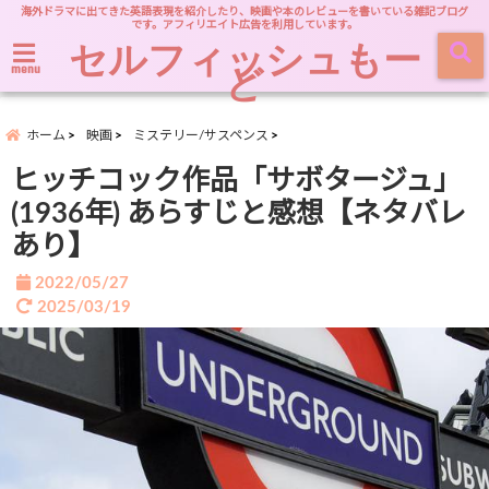
海外ドラマに出てきた英語表現を紹介したり、映画や本のレビューを書いている雑記ブログ
です。アフィリエイト広告を利用しています。
セルフィッシュもー
ど
menu
ホーム
映画
ミステリー/サスペンス
ヒッチコック作品「サボタージュ」
(1936年) あらすじと感想【ネタバレ
あり】
2022/05/27
2025/03/19