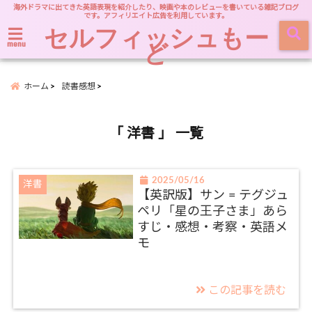
海外ドラマに出てきた英語表現を紹介したり、映画や本のレビューを書いている雑記ブログ
です。アフィリエイト広告を利用しています。
セルフィッシュもー
ど
menu
ホーム
読書感想
「 洋書 」 一覧
2025/05/16
洋書
【英訳版】サン = テグジュ
ペリ「星の王子さま」あら
すじ・感想・考察・英語メ
モ
この記事を読む