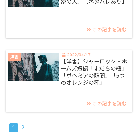
家の犬」【ネタバレあり】
この記事を読む
2022/04/17
洋書
【洋書】シャーロック・ホ
ームズ短編「まだらの紐」
「ボヘミアの醜聞」「5つ
のオレンジの種」
この記事を読む
1
2