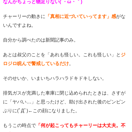
なんかちょっと物足りない
(
´・ω・｀
)
チャーリーの動きに
「真相に近づいていってます」感
がな
いんですよね。
自分から調べたのは新聞記事のみ。
あとは叔父のことを「あれも怪しい。これも怪しい」と
ジ
ロジロ睨んで警戒しているだけ
。
そのせいか、いまいちハラハラドキドキしない。
排気ガスが充満した車庫に閉じ込められたときは、さすが
に「ヤバい…」と思ったけど、助け出された後のピンピン
ぶりに
(
ﾟДﾟ
)
←この顔になりました。
もうこの時点で
「何が起こってもチャーリーは大丈夫。不