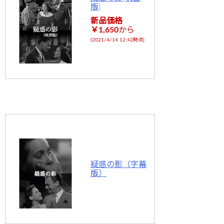
版)
新品価格
￥1,650
から
(2021/4/14 12:42時点)
疑惑の影（字幕
版）