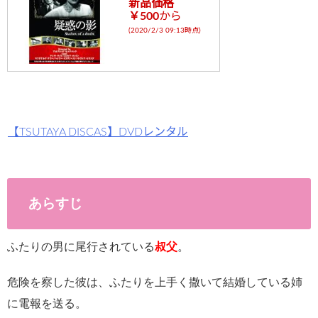
新品価格
￥500
から
gins/sns-
(2020/2/3 09:13時点)
count-
cache/sns-
count-
cache.php
【TSUTAYA DISCAS】DVDレンタル
on line
2897
あらすじ
ふたりの男に尾行されている
叔父
。
危険を察した彼は、ふたりを上手く撒いて結婚している姉
に電報を送る。