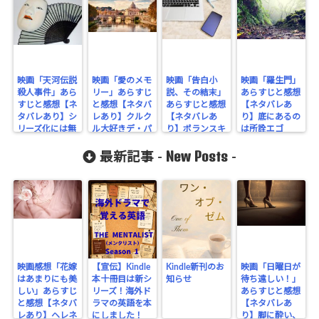
flower.com/
public_html
/wp-
content/plu
映画「天河伝説
映画「愛のメモ
映画「告白小
映画「羅生門」
殺人事件」あら
リー」あらすじ
説、その結末」
あらすじと感想
gins/sns-
すじと感想【ネ
と感想【ネタバ
あらすじと感想
【ネタバレあ
タバレあり】シ
レあり】クルク
【ネタバレあ
り】底にあるの
count-
リーズ化には無
ル大好きデ・パ
り】ポランスキ
は所詮エゴ
理だった
cache/sns-
ルマさん
ーのサイコ・サ
New Posts
スペンス
最新記事 -
-
count-
cache.php
on line
2897
映画感想「花嫁
【宣伝】Kindle
Kindle新刊のお
映画「日曜日が
はあまりにも美
本十冊目は新シ
知らせ
待ち遠しい！」
しい」あらすじ
リーズ！海外ド
あらすじと感想
と感想【ネタバ
ラマの英語を本
【ネタバレあ
レあり】ヘレネ
にしました！
り】脚に酔い、