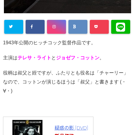
Warning
:
1943
年公開のヒッチコック監督作品です。
Undefined
array key
主演は
テレサ・ライト
と
ジョゼフ・コットン
。
"Twitter" in
役柄は叔父と姪ですが、ふたりとも役名は「チャーリー」
/home/cityli
なので、コットンが演じるほうは「叔父」と書きます
(
・
ght31/head
∀・
)
-
flower.com/
public_html
/wp-
疑惑の影 [DVD]
content/plu