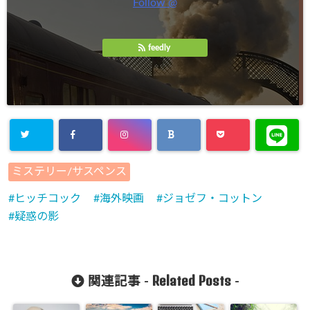
Follow @
feedly
Warning
:
ミステリー/サスペンス
Undefined
ヒッチコック
海外映画
ジョゼフ・コットン
array key
疑惑の影
"Twitter" in
/home/cityli
ght31/head
Related Posts
関連記事 -
-
-