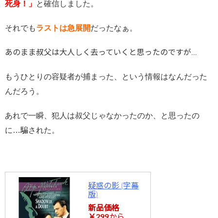
死身！」
と確信しました。
それでも
ラストは急展開
だったなぁ。
あのまま叔父は大人しく去っていくと思ったのですが…
もうひとりの容疑者が捕まった、という情報はなんだった
んだろう。
あれで一瞬、犯人は叔父じゃなかったのか、と思ったの
に…騙された。
疑惑の影 (字幕
版)
新品価格
￥299
から