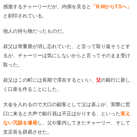
感激するチャーリーだが、内側を見ると
「
B.M
から
T.S
へ」
と刻印されている。
他人の持ち物だったものだ。
叔父は骨董屋が消し忘れていた、と言って取り返そうとす
るが、チャーリーは気にしないからと言ってそのまま受け
取った。
叔父はこの町には長期で滞在するといい、
父
の銀行に新し
く口座を作ることにした。
大金を入れるので大口の顧客として父は喜ぶが、実際に窓
口に来ると大声で銀行員は不正ばかりする、といった
笑え
ない冗談を連発
し、父や案内してきたチャーリー、そして
支店長を辟易させた。