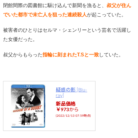
閉館間際の図書館に駆け込んで新聞を漁ると、
叔父が住ん
でいた都市で未亡人を狙った連続殺人
が起こっていた。
被害者のひとりはセルマ・シェンリーという芸名で活躍し
た女優だった。
叔父からもらった
指輪に刻まれた
T.S
と一致
していた。
疑惑の影 [Blu-
ray]
新品価格
￥973
から
(2022/12/13 07:59時点)