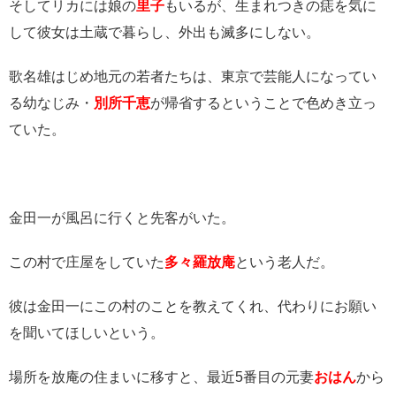
そしてリカには娘の
里子
もいるが、生まれつきの痣を気に
して彼女は土蔵で暮らし、外出も滅多にしない。
歌名雄はじめ地元の若者たちは、東京で芸能人になってい
る幼なじみ・
別所千恵
が帰省するということで色めき立っ
ていた。
金田一が風呂に行くと先客がいた。
この村で庄屋をしていた
多々羅放庵
という老人だ。
彼は金田一にこの村のことを教えてくれ、代わりにお願い
を聞いてほしいという。
場所を放庵の住まいに移すと、最近5番目の元妻
おはん
から