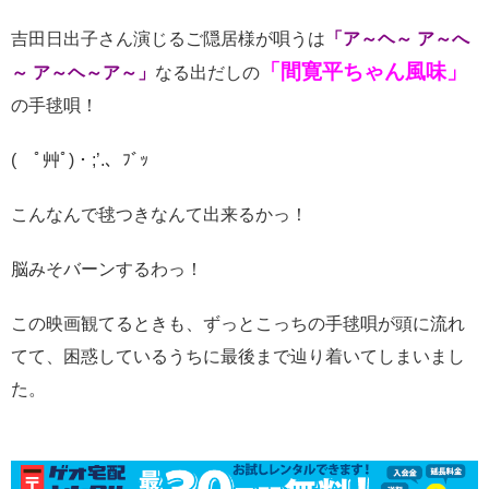
吉田日出子さん演じるご隠居様が唄うは
「ア～ヘ～ ア～へ
「間寛平ちゃん風味」
～ ア～ヘ～ア～」
なる出だしの
の手毬唄！
( ﾟ艸ﾟ)・;’.、ﾌﾞｯ
こんなんで毬つきなんて出来るかっ！
脳みそバーンするわっ！
この映画観てるときも、ずっとこっちの手毬唄が頭に流れ
てて、困惑しているうちに最後まで辿り着いてしまいまし
た。