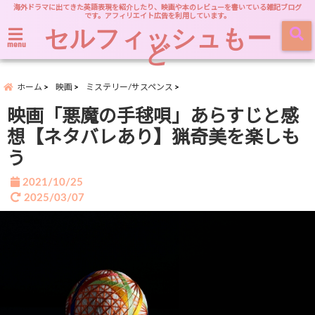
海外ドラマに出てきた英語表現を紹介したり、映画や本のレビューを書いている雑記ブログ
です。アフィリエイト広告を利用しています。
セルフィッシュもー
ど
menu
ホーム
映画
ミステリー/サスペンス
映画「悪魔の手毬唄」あらすじと感
想【ネタバレあり】猟奇美を楽しも
う
2021/10/25
2025/03/07