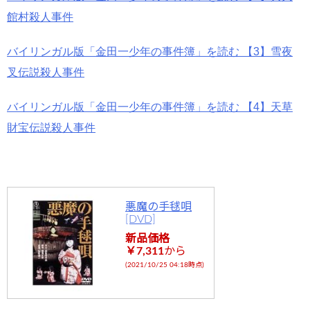
館村殺人事件
バイリンガル版「金田一少年の事件簿」を読む 【3】雪夜
叉伝説殺人事件
バイリンガル版「金田一少年の事件簿」を読む 【4】天草
財宝伝説殺人事件
悪魔の手毬唄
[DVD]
新品価格
￥7,311
から
(2021/10/25 04:18時点)