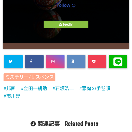
Follow @
feedly
Warning
:
ミステリー/サスペンス
Undefined
邦画
金田一耕助
石坂浩二
悪魔の手毬唄
array key
市川崑
"Twitter" in
/home/cityli
ght31/head
Related Posts
関連記事 -
-
-