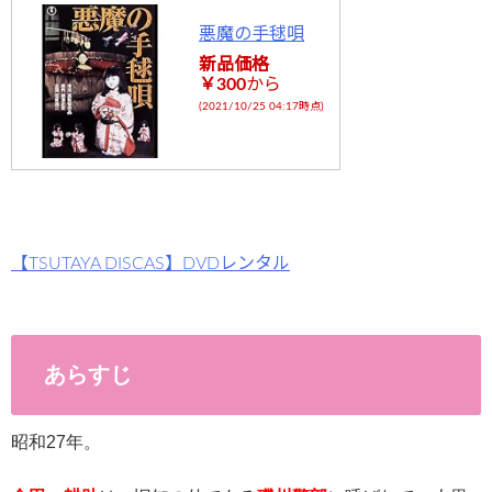
-
悪魔の手毬唄
flower.com/
新品価格
public_html
￥300
から
/wp-
(2021/10/25 04:17時点)
content/plu
gins/sns-
count-
cache/sns-
【TSUTAYA DISCAS】DVDレンタル
count-
cache.php
on line
2897
あらすじ
昭和27年。