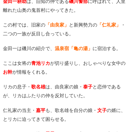
金田一耕助
は、旧知の仲である
磯川警部
に呼ばれて、人里
離れた山奥の鬼首村にやってきた。
この村では、旧家の
「由良家」
と新興勢力の
「仁礼家」
・
二つの一族が反目し合っている。
金田一は磯川の紹介で、
温泉宿「亀の湯」
に宿泊する。
ここは女将の
青池リカ
が切り盛りし、おしゃべりな女中の
お幹
が情報をくれる。
リカの息子・
歌名雄
は、由良家の娘・
泰子
と恋仲である
が、リカはふたりの仲を反対していた。
仁礼家の当主・
嘉平
も、歌名雄を自分の娘・
文子
の婿に、
とリカに迫ってきて困らせる。