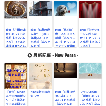
flower.com/
public_html
/wp-
content/plu
映画「花園の迷
映画「D坂の殺
映画「第3逃亡
映画「何がジェ
宮」あらすじと
人事件」(2015
者」あらすじと
ーンに起った
gins/sns-
感想【ネタバレ
年版)あらすじ
感想【ネタバレ
か？」あらすじ
あり】リアルと
と感想【ネタバ
あり】ヒッチコ
と感想【ネタバ
count-
演技は違うとい
レあり】
ックで少女漫画
レあり】
うけど…
cache/sns-
New Posts
最新記事 -
-
count-
cache.php
on line
2897
【宣伝】Kindle
Kindle新刊のお
映画「日曜日が
フランス映画
本十冊目は新シ
知らせ
待ち遠しい！」
「潮騒」あらす
リーズ！海外ド
あらすじと感想
じと感想【ネタ
ラマの英語を本
【ネタバレあ
バレあり】なん