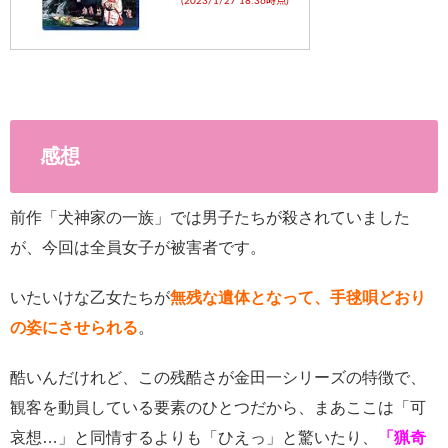
(2023/1/27 18:36時点)
感想
前作「犬神家の一族」では男子たちが殺されていました
が、今回は全員女子が
被害者です。
いたいけな乙女たちが
無残な遺体となって、手毬唄どおり
の姿にさせられる
。
酷いんだけれど、この残酷さが金田一シリーズの特徴で、
観客を動員している要素のひとつだから、まあここは「可
哀想…」と同情するよりも「ひえっ」と驚いたり、
「猟奇