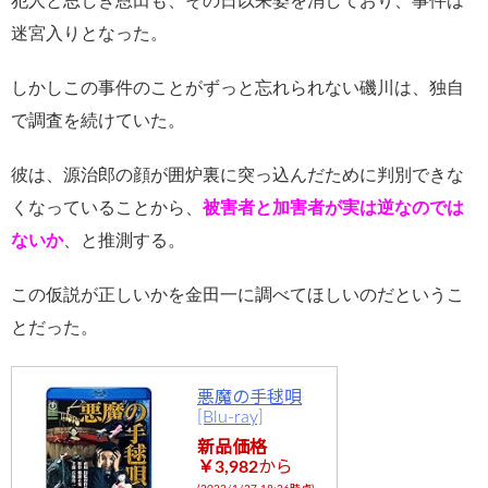
犯人と思しき恩田も、その日以来姿を消しており、事件は
迷宮入りとなった。
しかしこの事件のことがずっと忘れられない磯川は、独自
で調査を続けていた。
彼は、源治郎の顔が囲炉裏に突っ込んだために判別できな
くなっていることから、
被害者と加害者が実は逆なのでは
ないか
、と推測する。
この仮説が正しいかを金田一に調べてほしいのだというこ
とだった。
悪魔の手毬唄
[Blu-ray]
新品価格
￥3,982
から