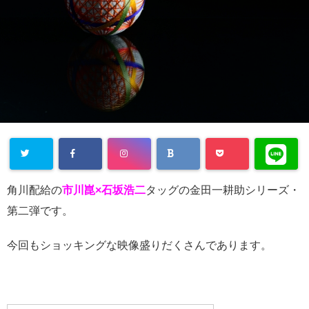
Warning
:
角川配給の
市川崑×石坂浩二
タッグの金田一耕助シリーズ・
Undefined
第二弾です。
array key
今回もショッキングな映像盛りだくさんであります。
"Twitter" in
/home/cityli
ght31/head