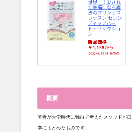
世界一！愛され
て幸福になる魔
法のプリンセス
レッスン セレン
ディップハー
ト・セレクショ
ン
新品価格
￥1,158
から
(2022/8/23 09:38時点)
概要
著者が大学時代に独自で考えたメソッドが口
本にまとめたものです。