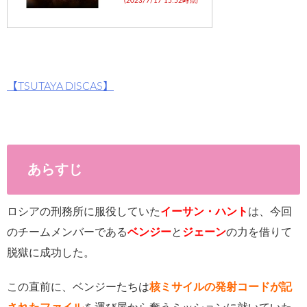
(2023/7/17 15:52時点)
【TSUTAYA DISCAS】
あらすじ
ロシアの刑務所に服役していた
イーサン・ハント
は、今回
のチームメンバーである
ベンジー
と
ジェーン
の力を借りて
脱獄に成功した。
この直前に、ベンジーたちは
核ミサイルの発射コードが記