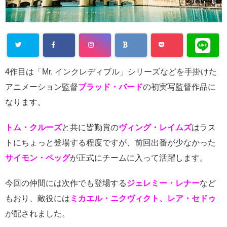
Warning
:
4作目は「Mr. インクレディブル」シリーズなどを手掛けた
Undefined
アニメーション監督
ブラッド・バード
の初実写監督作品に
array key
なります。
"Twitter" in
トム・クルーズ
と共に皆勤賞の
ヴィング・レイムズ
はラス
/home/cityli
トにちょっと登場する程度ですが、前回出番が少なかった
ght31/head
サイモン・ペッグ
が正式にチームに入って活躍します。
-
flower.com/
今回の仲間には次作でも登場する
ジェレミー・レナー
など
public_html
もおり、敵役には
ミカエル・ニクヴィクト、レア・セドゥ
/wp-
が配されました。
content/plu