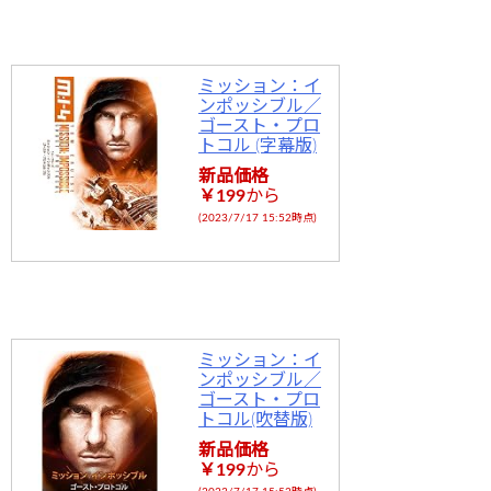
gins/sns-
count-
ミッション：イ
cache/sns-
ンポッシブル／
ゴースト・プロ
count-
トコル (字幕版)
cache.php
新品価格
￥199
から
on line
2897
(2023/7/17 15:52時点)
ミッション：イ
ンポッシブル／
ゴースト・プロ
トコル(吹替版)
新品価格
￥199
から