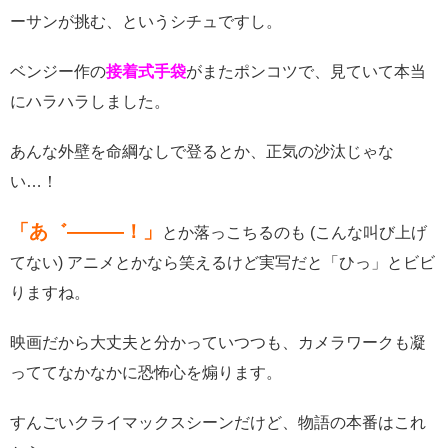
ーサンが挑む、というシチュですし。
ベンジー作の
接着式手袋
がまたポンコツで、見ていて本当
にハラハラしました。
あんな外壁を命綱なしで登るとか、正気の沙汰じゃな
い…！
「あ゛―――！」
とか落っこちるのも (こんな叫び上げ
てない) アニメとかなら笑えるけど実写だと「ひっ」とビビ
りますね。
映画だから大丈夫と分かっていつつも、カメラワークも凝
っててなかなかに恐怖心を煽ります。
すんごいクライマックスシーンだけど、物語の本番はこれ