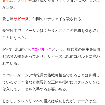
されたファイル
を運び屋から奪うミッションに就いていた
が失敗。
殺し屋
サビーヌ
に仲間のハナウェイを殺される。
長官経由で、イーサンはふたりと共にこの任務を引き継ぐ
ことになった。
IMFでは以前から
“コバルト”
という、核兵器の使用を目論
む危険人物を追っており、サビーヌは以前コバルトに雇わ
れている。
コバルトがロシア情報局の核戦略担当であることは判明し
ているが、本名など実質的な正体を掴むにはクレムリンに
侵入してデータを入手する必要がある。
しかし、クレムリンへの侵入は成功したが、データは空。