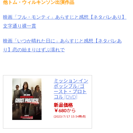
他トム・ウィルキンソン出演作品
映画「フル・モンティ」あらすじと感想【ネタバレあり】
文字通り裸一貫
映画「いつか晴れた日に」あらすじと感想【ネタバレあ
り】恋の始まりはずぶ濡れで
ミッション:イン
ポッシブル/ゴ
ースト・プロト
コル [DVD]
新品価格
￥680
から
(2023/7/17 15:54時点)