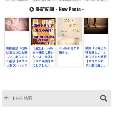
ない部分が気に
cache/sns-
バレあり】
り】
New Posts
なった…
最新記事 -
-
count-
cache.php
on line
2897
映画感想「花嫁
【宣伝】Kindle
Kindle新刊のお
映画「日曜日が
はあまりにも美
本十冊目は新シ
知らせ
待ち遠しい！」
しい」あらすじ
リーズ！海外ド
あらすじと感想
と感想【ネタバ
ラマの英語を本
【ネタバレあ
レあり】ヘレネ
にしました！
り】脚に酔い、
はここにいる
ビンタで醒める