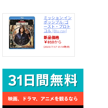
ミッション:イン
ポッシブル/ゴ
ースト・プロト
コル [Blu-ray]
新品価格
￥810
から
(2023/7/17 15:54時点)