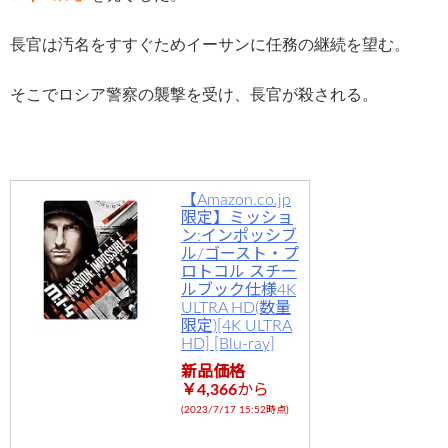
長官は汚名をすすぐためイーサンに任務の継続を望む。
そこでロシア警察の襲撃を受け、長官が殺される。
【Amazon.co.jp
限定】ミッショ
ン:インポッシブ
ル/ゴースト・プ
ロトコル スチー
ルブック仕様4K
ULTRA HD(数量
限定)[4K ULTRA
HD] [Blu-ray]
新品価格
￥4,366
から
(2023/7/17 15:52時点)