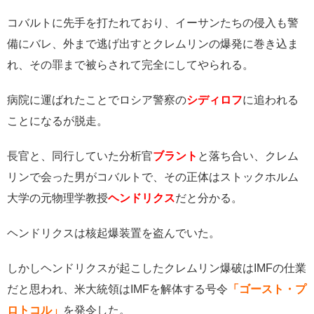
コバルトに先手を打たれており、イーサンたちの侵入も警
備にバレ、外まで逃げ出すとクレムリンの爆発に巻き込ま
れ、その罪まで被らされて完全にしてやられる。
病院に運ばれたことでロシア警察の
シディロフ
に追われる
ことになるが脱走。
長官と、同行していた分析官
ブラント
と落ち合い、クレム
リンで会った男がコバルトで、その正体はストックホルム
大学の元物理学教授
ヘンドリクス
だと分かる。
ヘンドリクスは核起爆装置を盗んでいた。
しかしヘンドリクスが起こしたクレムリン爆破はIMFの仕業
だと思われ、米大統領はIMFを解体する号令
「ゴースト・プ
ロトコル」
を発令した。