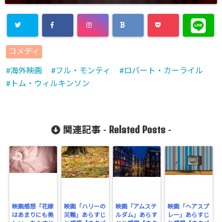
Warning
:
コメディ
Undefined
海外映画
フル・モンティ
ロバート・カーライル
array key
トム・ウィルキンソン
"Twitter" in
/home/cityli
ght31/head
Related Posts
関連記事 -
-
-
flower.com/
public_html
/wp-
content/plu
映画感想「花嫁
映画「ハリーの
映画「アムステ
映画「ヘアスプ
はあまりにも美
災難」あらすじ
ルダム」あらす
レー」あらすじ
gins/sns-