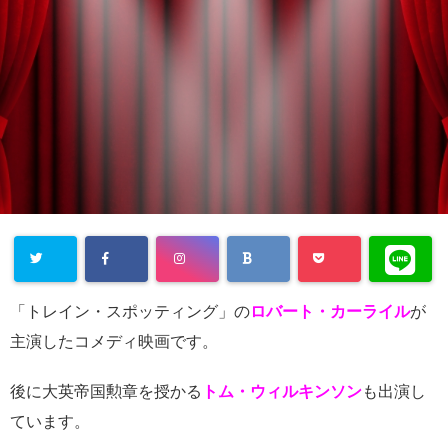
Warning
:
「トレイン・スポッティング」の
ロバート・カーライル
が
Undefined
主演したコメディ映画です。
array key
後に大英帝国勲章を授かる
トム・ウィルキンソン
も出演し
"Twitter" in
ています。
/home/cityli