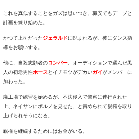
これを真似することをガズは思いつき、職安でもデーブと
計画を練り始めた。
かつて上司だった
ジェラルド
に睨まれるが、彼にダンス指
導をお願いする。
他に、自殺志願者の
ロンバー
、オーディションで選んだ黒
人の初老男性
ホース
とイチモツがデカい
ガイ
がメンバーに
加わった。
廃工場で練習を始めるが、不法侵入で警察に連行された
上、ネイサンにポルノを見せた、と責められて親権を取り
上げられそうになる。
親権を継続するためにはお金がいる。