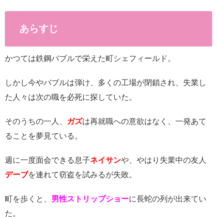
あらすじ
かつては鉄鋼バブルで栄えた町シェフィールド。
しかし今やバブルは弾け、多くの工場が閉鎖され、失業し
た人々は次の職を必死に探していた。
そのうちの一人、
ガズ
は再就職への意欲はなく、一発あて
ることを夢見ている。
週に一度面会できる息子
ネイサン
や、やはり失業中の友人
デーブ
を連れて窃盗を試みるが失敗。
町を歩くと、
男性ストリップショー
に長蛇の列が出来てい
た。