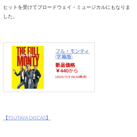
ght31/head
ヒットを受けてブロードウェイ・ミュージカルにもなりま
-
した。
flower.com/
public_html
/wp-
content/plu
フル・モンティ
(字幕版)
gins/sns-
新品価格
count-
￥440
から
(2025/5/9 08:40時点)
cache/sns-
count-
cache.php
on line
2897
【TSUTAYA DISCAS】