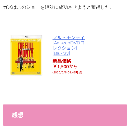
ガズはこのショーを絶対に成功させようと奮起した。
フル・モンティ
[AmazonDVDコ
レクション]
[Blu-ray]
新品価格
￥1,500
から
(2025/5/9 08:41時点)
感想