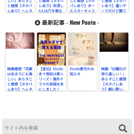
しい」あらすじ
と感想【ネタバ
じと感想【ネタ
と感想【ネタバ
と感想【ネタバ
レあり】秋深し
バレあり】オー
レあり】重いテ
count-
レあり】ヘレネ
4人は穴を掘る
ルスターキャス
ーマだけど観て
はここにいる
cache/sns-
人ぞ
トなんだけど…
いて楽しいミュ
New Posts
ージカル
最新記事 -
-
count-
cache.php
on line
2897
映画感想「花嫁
【宣伝】Kindle
Kindle新刊のお
映画「日曜日が
はあまりにも美
本十冊目は新シ
知らせ
待ち遠しい！」
しい」あらすじ
リーズ！海外ド
あらすじと感想
と感想【ネタバ
ラマの英語を本
【ネタバレあ
レあり】ヘレネ
にしました！
り】脚に酔い、
はここにいる
ビンタで醒める