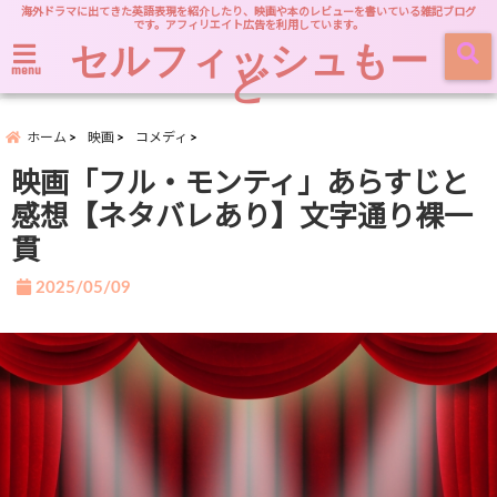
海外ドラマに出てきた英語表現を紹介したり、映画や本のレビューを書いている雑記ブログ
です。アフィリエイト広告を利用しています。
セルフィッシュもー
ど
menu
ホーム
映画
コメディ
映画「フル・モンティ」あらすじと
感想【ネタバレあり】文字通り裸一
貫
2025/05/09