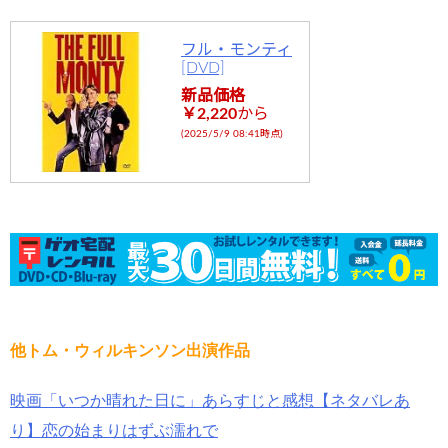
フル・モンティ
[DVD]
新品価格
￥2,220
から
(2025/5/9 08:41時点)
他トム・ウィルキンソン出演作品
映画「いつか晴れた日に」あらすじと感想【ネタバレあ
り】恋の始まりはずぶ濡れで