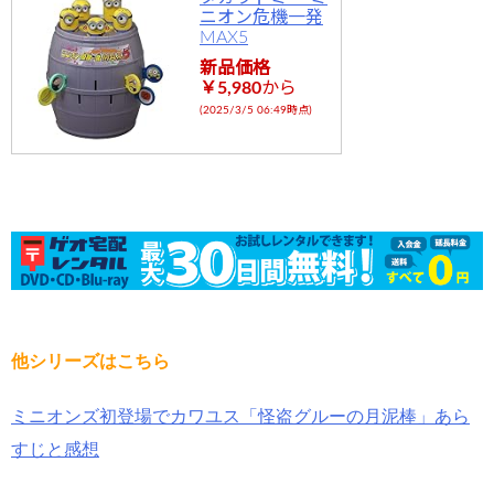
ニオン危機一発
MAX5
新品価格
￥5,980
から
(2025/3/5 06:49時点)
他シリーズはこちら
ミニオンズ初登場でカワユス「怪盗グルーの月泥棒」あら
すじと感想