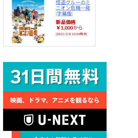
怪盗グルーのミ
ニオン危機一発
(字幕版)
新品価格
￥1,000
から
(2021/2/8 10:04時点)