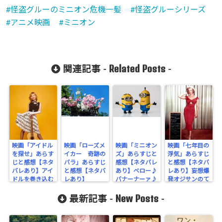
怪盗グルーのミニオン危機一髪
怪盗グルーシリーズ
アニメ映画
ミニオン
Related Posts
関連記事 -
-
映画「アイドル
映画「ローズメ
映画「ミニオン
映画「七年目の
を探せ」あらす
イカー 奇跡の
ズ」あらすじと
浮気」あらすじ
じと感想【ネタ
バラ」あらすじ
感想【ネタバレ
と感想【ネタバ
バレあり】アイ
と感想【ネタバ
あり】ベロー♪
レあり】妄想爆
ドルを巻き込む
レあり】
バナーナーァ♪
発オジサンのて
ドタバタコメデ
んやわんや
New Posts
ィ
最新記事 -
-