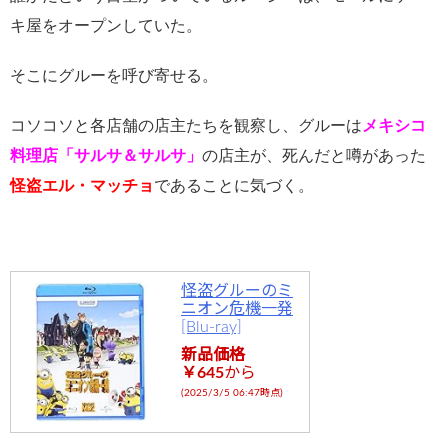
キ屋をオープンしていた。
そこにグルーを呼び寄せる。
コソコソと各店舗の店主たちを観察し、グルーは
メキシコ
料理店「サルサ＆サルサ」
の店主が、死んだと噂があった
怪盗エル・マッチョ
であることに気づく。
怪盗グルーのミ
ニオン危機一発
[Blu-ray]
新品価格
￥645
から
(2025/3/5 06:47時点)