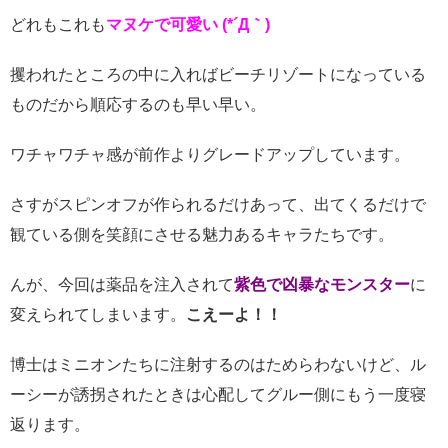
どれもこれも
マヌケで可愛い (*´Д｀)
攫われたところの中に入ればビーチリゾートになっている
ものだから順応するのも早い早い。
ワチャワチャ感が前作よりグレードアップしています。
さすがスピンオフが作られるだけあって、出てくるだけで
観ている側を笑顔にさせる魅力あるキャラたちです。
んが、今回は薬品を注入されて
紫色で凶暴なモンスター
に
変えられてしまいます。
こえーよ！！
博士はミニオンたちに注射するのはためらわないけど、ル
ーシーが誘拐されたときは心配してグルー側にもう一度寝
返ります。