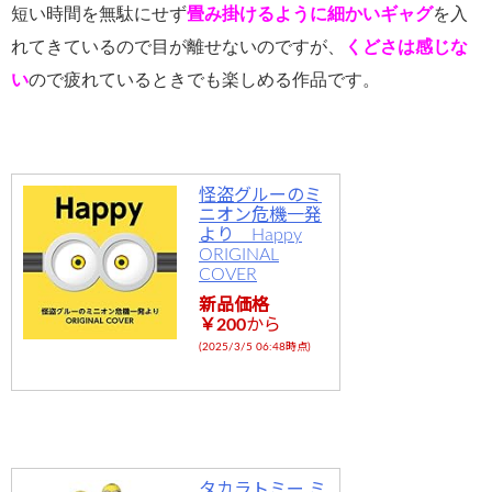
短い時間を無駄にせず
畳み掛けるように細かいギャグ
を入
れてきているので目が離せないのですが、
くどさは感じな
い
ので疲れているときでも楽しめる作品です。
怪盗グルーのミ
ニオン危機一発
より Happy
ORIGINAL
COVER
新品価格
￥200
から
(2025/3/5 06:48時点)
タカラトミー ミ