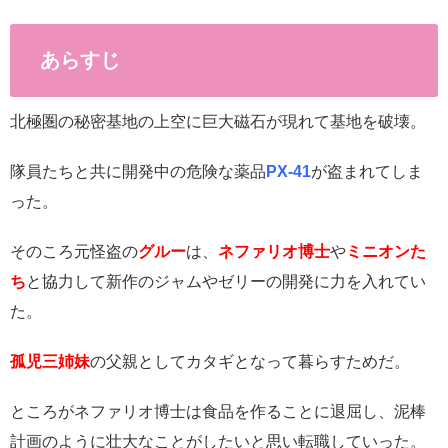
あらすじ
北極圏の秘密基地の上空に巨大磁石が現れて基地を破壊。
隊員たちと共に開発中の危険な薬品
PX-41
が盗まれてしま
った。
そのころ元怪盗の
グルー
は、
ネファリオ博士
や
ミニオンた
ち
と協力して新作のジャムやゼリーの開発に力を入れてい
た。
孤児三姉妹
の父親としてカタギとなって暮らすためだ。
ところがネファリオ博士は食品を作ることに退屈し、泥棒
計画のように壮大なことがしたいと思い転職していった。