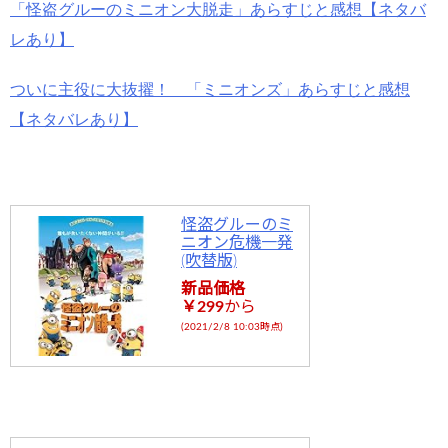
「怪盗グルーのミニオン大脱走」あらすじと感想【ネタバ
レあり】
ついに主役に大抜擢！ 「ミニオンズ」あらすじと感想
【ネタバレあり】
怪盗グルーのミ
ニオン危機一発
(吹替版)
新品価格
￥299
から
(2021/2/8 10:03時点)