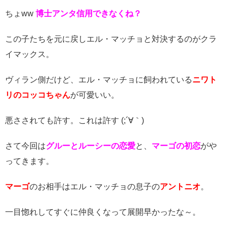
ちょww
博士アンタ信用できなくね？
この子たちを元に戻しエル・マッチョと対決するのがクラ
イマックス。
ヴィラン側だけど、エル・マッチョに飼われている
ニワト
リのコッコちゃん
が可愛いい。
悪さされても許す。これは許す (;´∀｀)
さて今回は
グルーとルーシーの恋愛
と、
マーゴの初恋
がや
ってきます。
マーゴ
のお相手はエル・マッチョの息子の
アントニオ
。
一目惚れしてすぐに仲良くなって展開早かったな～。