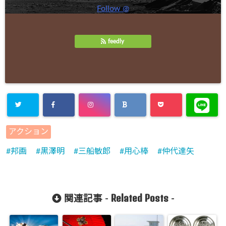
Follow @
feedly
Warning
:
アクション
Undefined
邦画
黒澤明
三船敏郎
用心棒
仲代達矢
array key
"Twitter" in
/home/cityli
Related Posts
関連記事 -
-
ght31/head
-