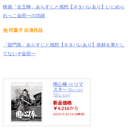
映画「女王蜂」あらすじと感想【ネタバレあり】いじめら
れっこ金田一の功績
他 司葉子 出演作品
「獄門島」あらすじと感想【ネタバレあり】依頼を果たし
てないぞ金田一
用心棒 4Kリマ
スター Blu-ray
[Blu-ray]
新品価格
￥4,216
から
(2023/9/30 14:28時点)