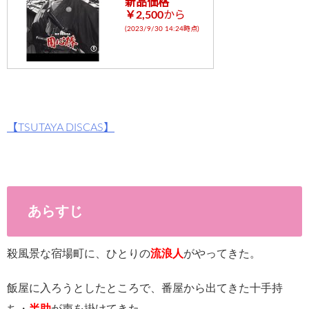
新品価格
￥2,500
から
gins/sns-
(2023/9/30 14:24時点)
count-
cache/sns-
count-
cache.php
【TSUTAYA DISCAS】
on line
2897
あらすじ
殺風景な宿場町に、ひとりの
流浪人
がやってきた。
飯屋に入ろうとしたところで、番屋から出てきた十手持
ち・
半助
が声を掛けてきた。