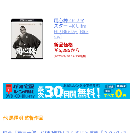
用心棒 4Kリマ
スター 4K Ultra
HD Blu-ray [Blu-
ray]
新品価格
￥5,285
から
(2023/9/30 14:25時点)
他 黒澤明 監督作品
映画「椿三十郎」(1962年版) あらすじと感想【ネタバレあ