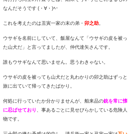
なんだそうです (・∀・)ﾍｰ
これを考えたのは丑寅一家の末の弟・
卯之助
。
ウサギを名前にしていて、飯屋なんて「ウサギの皮を被っ
た山犬だ」と言ってましたが、仲代達矢さんです。
誰もウサギなんて思いません。思うわきゃない。
ウサギの皮を被っても山犬だと丸わかりの卯之助はずっと
旅に出ていて帰ってきたばかり。
何処に行っていたか分かりませんが、舶来品の
銃を常に懐
に忍ばせており
、事あるごとに見せびらかしている危険人
物です。
三十郎の嫌な予感は的中し、清兵衛一家と丑寅一家は
互い