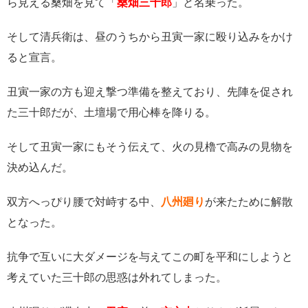
ら見える桑畑を見て「
桑畑三十郎
」と名乗った。
そして清兵衛は、昼のうちから丑寅一家に殴り込みをかけ
ると宣言。
丑寅一家の方も迎え撃つ準備を整えており、先陣を促され
た三十郎だが、土壇場で用心棒を降りる。
そして丑寅一家にもそう伝えて、火の見櫓で高みの見物を
決め込んだ。
双方へっぴり腰で対峙する中、
八州廻り
が来たために解散
となった。
抗争で互いに大ダメージを与えてこの町を平和にしようと
考えていた三十郎の思惑は外れてしまった。