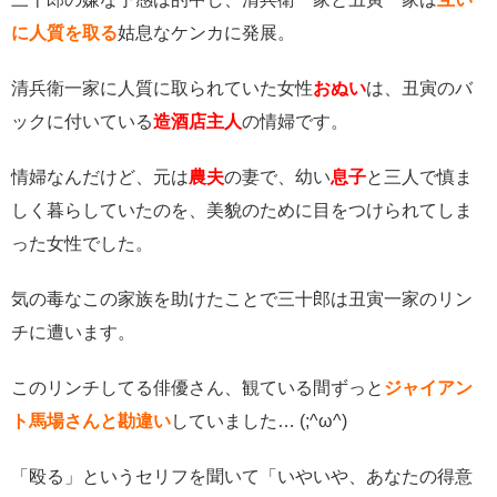
に人質を取る
姑息なケンカに発展。
清兵衛一家に人質に取られていた女性
おぬい
は、丑寅のバ
ックに付いている
造酒店主人
の情婦です。
情婦なんだけど、元は
農夫
の妻で、幼い
息子
と三人で慎ま
しく暮らしていたのを、美貌のために目をつけられてしま
った女性でした。
気の毒なこの家族を助けたことで三十郎は丑寅一家のリン
チに遭います。
このリンチしてる俳優さん、観ている間ずっと
ジャイアン
ト馬場さんと勘違い
していました… (;^ω^)
「殴る」というセリフを聞いて「いやいや、あなたの得意