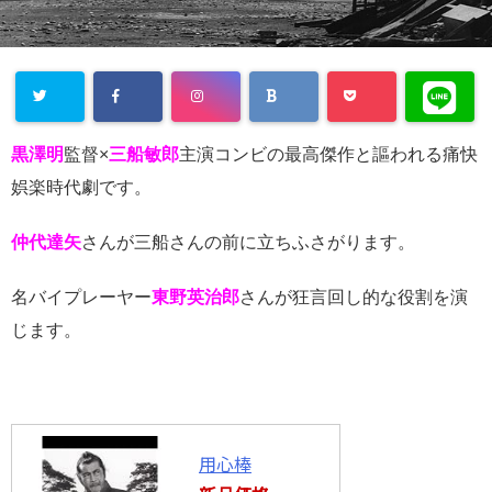
Warning
:
黒澤明
監督×
三船敏郎
主演コンビの最高傑作と謳われる痛快
Undefined
娯楽時代劇です。
array key
仲代達矢
さんが三船さんの前に立ちふさがります。
"Twitter" in
/home/cityli
名バイプレーヤー
東野英治郎
さんが狂言回し的な役割を演
ght31/head
じます。
-
flower.com/
public_html
/wp-
用心棒
content/plu