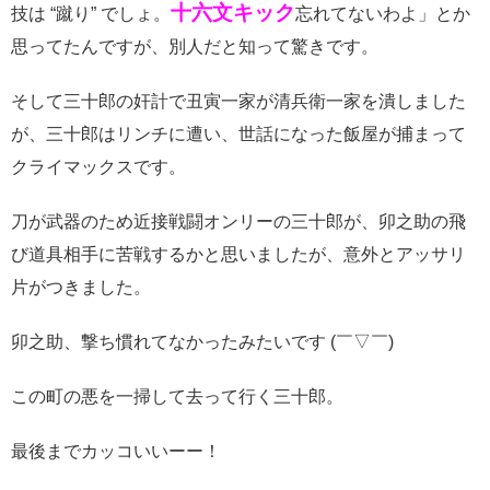
十六文キック
技は “蹴り” でしょ。
忘れてないわよ」とか
思ってたんですが、別人だと知って驚きです。
そして三十郎の奸計で丑寅一家が清兵衛一家を潰しました
が、三十郎はリンチに遭い、世話になった飯屋が捕まって
クライマックスです。
刀が武器のため近接戦闘オンリーの三十郎が、卯之助の飛
び道具相手に苦戦するかと思いましたが、意外とアッサリ
片がつきました。
卯之助、撃ち慣れてなかったみたいです (￣▽￣)
この町の悪を一掃して去って行く三十郎。
最後までカッコいいーー！