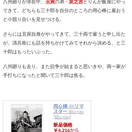
八州廻りが滞在中、
丑寅
の弟・
亥之吉
とりんが飯屋にやっ
てきて、どちらも三十郎を自分のところの用心棒に雇おう
と小競り合いを見せつける。
さらには丑寅自身がやってきて、三十両で雇うと申し出た
が、清兵衛にも話を持ちかけてみてそれから決める、と三
十郎はもったいぶった。
八州廻りも去り、また抗争が始まると思いきや、両一家が
手打ちになったと聞いて三十郎は焦る。
用心棒 4Kリマ
スター Blu-ray
[Blu-ray]
新品価格
￥4,216
から