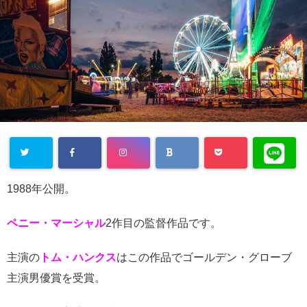
Warning
:
1988年公開。
Undefined
array key
ペニー・マーシャル
2作目の監督作品です。
"Twitter" in
主演の
トム・ハンクス
はこの作品でゴールデン・グローブ
/home/cityli
主演男優賞を受賞。
ght31/head