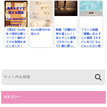
cache.php
on line
2897
【宣伝】Kindle
Kindle新刊のお
映画「日曜日が
フランス映画
本十冊目は新シ
知らせ
待ち遠しい！」
「潮騒」あらす
リーズ！海外ド
あらすじと感想
じと感想【ネタ
ラマの英語を本
【ネタバレあ
バレあり】なん
にしました！
り】脚に酔い、
ともいえない新
ビンタで醒める
喜劇？
カテゴリー