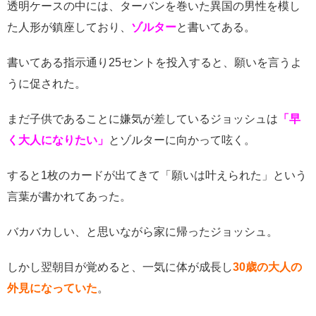
透明ケースの中には、ターバンを巻いた異国の男性を模し
た人形が鎮座しており、
ゾルター
と書いてある。
書いてある指示通り25セントを投入すると、願いを言うよ
うに促された。
まだ子供であることに嫌気が差しているジョッシュは
「早
く大人になりたい」
とゾルターに向かって呟く。
すると1枚のカードが出てきて「願いは叶えられた」という
言葉が書かれてあった。
バカバカしい、と思いながら家に帰ったジョッシュ。
しかし翌朝目が覚めると、一気に体が成長し
30歳の大人の
外見になっていた
。