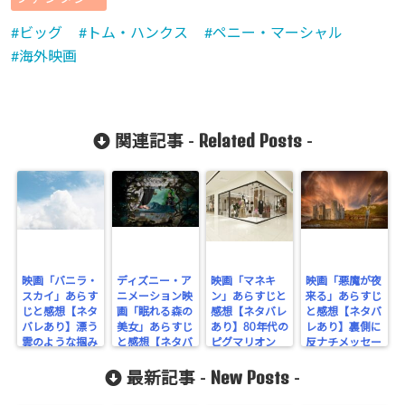
Undefined
ビッグ
トム・ハンクス
ペニー・マーシャル
array key
海外映画
"Twitter" in
/home/cityli
ght31/head
Related Posts
関連記事 -
-
-
flower.com/
public_html
/wp-
content/plu
映画「バニラ・
ディズニー・ア
映画「マネキ
映画「悪魔が夜
スカイ」あらす
ニメーション映
ン」あらすじと
来る」あらすじ
gins/sns-
じと感想【ネタ
画「眠れる森の
感想【ネタバレ
と感想【ネタバ
バレあり】漂う
美女」あらすじ
あり】80年代の
レあり】裏側に
count-
雲のような掴み
と感想【ネタバ
ピグマリオン
反ナチメッセー
どころのない映
cache/sns-
レあり】
ジがあるファン
New Posts
画
タジー
最新記事 -
-
count-