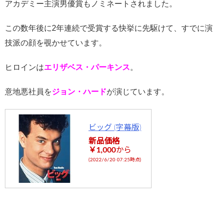
-
アカデミー主演男優賞もノミネートされました。
flower.com/
この数年後に2年連続で受賞する快挙に先駆けて、すでに演
public_html
技派の顔を覗かせています。
/wp-
content/plu
ヒロインは
エリザベス・パーキンス
。
gins/sns-
意地悪社員を
ジョン・ハード
が演じています。
count-
cache/sns-
count-
ビッグ (字幕版)
新品価格
cache.php
￥1,000
から
on line
2897
(2022/6/20 07:25時点)