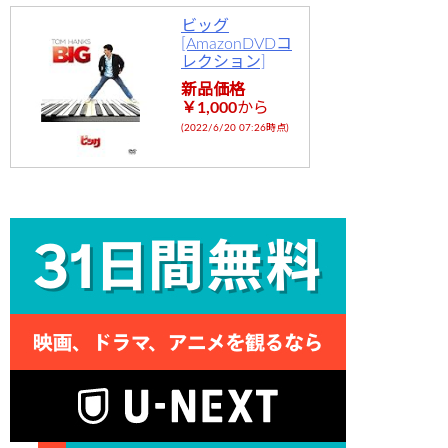
ビッグ
[AmazonDVDコ
レクション]
新品価格
￥1,000
から
(2022/6/20 07:26時点)