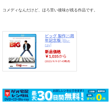
コメディなんだけど、ほろ苦い後味が残る作品です。
ビッグ 製作25周
年記念版 [Blu-
ray]
新品価格
￥1,035
から
(2023/9/9 07:45時点)