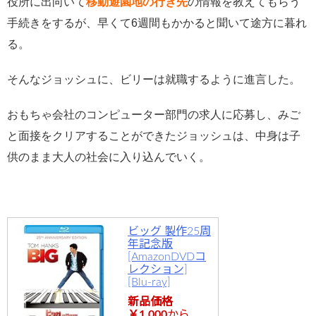
役所に出向いて
移動遊園地の行き先
の情報を教えてもらう
手続きをするが、早くて6週間もかかると聞いて途方に暮れ
る。
そんなジョッシュに、ビリーは就職するように進言した。
おもちゃ会社のコンピューター部門の求人に応募し、みご
と面接をクリアすることができたジョッシュは、中身は子
供のまま大人の社会に入り込んでいく。
ビッグ 製作25周
年記念版
[AmazonDVDコ
レクション]
[Blu-ray]
新品価格
￥1,000
から