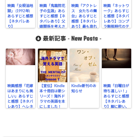
映画「女殺油地
映画「鬼龍院花
映画「アクトレ
映画「ネットワ
獄」 (1992年)
子の生涯」あら
ス 女たちの舞
ーク」あらすじ
あらすじと感想
すじと感想【ネ
台」あらすじと
と感想【ネタバ
【ネタバレあ
タバレあり】父
感想【ネタバレ
レあり】コンプ
り】
娘関係を考えさ
あり】最も哀れ
ラ無視時代のテ
せる任侠物
な女
レビ狂騒曲
New Posts
最新記事 -
-
映画感想「花嫁
【宣伝】Kindle
Kindle新刊のお
映画「日曜日が
はあまりにも美
本十冊目は新シ
知らせ
待ち遠しい！」
しい」あらすじ
リーズ！海外ド
あらすじと感想
と感想【ネタバ
ラマの英語を本
【ネタバレあ
レあり】ヘレネ
にしました！
り】脚に酔い、
はここにいる
ビンタで醒める