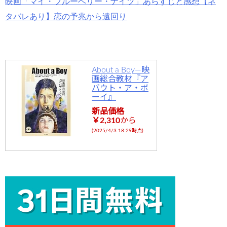
映画「マイ・ブルーベリー・ナイツ」あらすじと感想【ネ
タバレあり】恋の予兆から遠回り
About a Boy―映
画総合教材『ア
バウト・ア・ボ
ーイ』
新品価格
￥2,310
から
(2025/4/3 18:29時点)