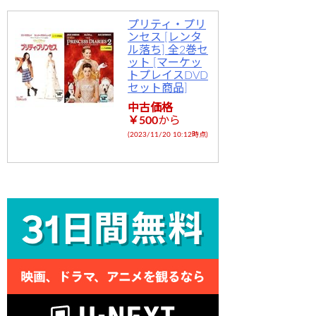
プリティ・プリ
ンセス [レンタ
ル落ち] 全2巻セ
ット [マーケッ
トプレイスDVD
セット商品]
中古価格
￥500
から
(2023/11/20 10:12時点)