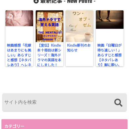
New Posts
最新記事 -
-
count-
cache.php
on line
2897
映画感想「花嫁
【宣伝】Kindle
Kindle新刊のお
映画「日曜日が
はあまりにも美
本十冊目は新シ
知らせ
待ち遠しい！」
しい」あらすじ
リーズ！海外ド
あらすじと感想
と感想【ネタバ
ラマの英語を本
【ネタバレあ
レあり】ヘレネ
にしました！
り】脚に酔い、
はここにいる
ビンタで醒める
カテゴリー