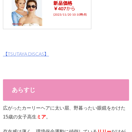
新品価格
￥407
から
(2023/11/20 10:10時点)
【TSUTAYA DISCAS】
あらすじ
広がったカーリーヘアに太い眉、野暮ったい眼鏡をかけた
15歳の女子高生
ミア
。
存在感は薄く、環境保全運動に傾倒している
リリー
だけが