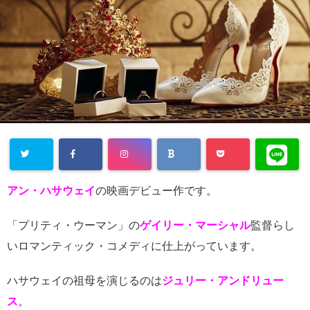
Warning
:
アン・ハサウェイ
の映画デビュー作です。
Undefined
array key
「プリティ・ウーマン」の
ゲイリー・マーシャル
監督らし
いロマンティック・コメディに仕上がっています。
"Twitter" in
/home/cityli
ハサウェイの祖母を演じるのは
ジュリー・アンドリュー
ght31/head
ス
。