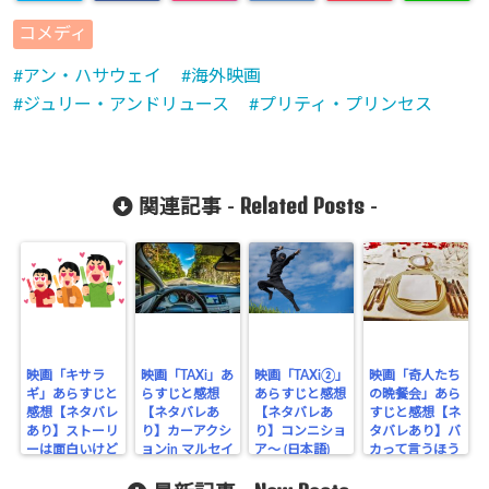
Warning
:
コメディ
Undefined
アン・ハサウェイ
海外映画
array key
ジュリー・アンドリュース
プリティ・プリンセス
"Twitter" in
/home/cityli
ght31/head
Related Posts
関連記事 -
-
-
flower.com/
public_html
/wp-
content/plu
映画「キサラ
映画「TAXi」あ
映画「TAXi②」
映画「奇人たち
ギ」あらすじと
らすじと感想
あらすじと感想
の晩餐会」あら
gins/sns-
感想【ネタバレ
【ネタバレあ
【ネタバレあ
すじと感想【ネ
あり】ストーリ
り】カーアクシ
り】コンニショ
タバレあり】バ
count-
ーは面白いけど
ョンin マルセイ
ア～ (日本語)
カって言うほう
セリフがダメ
cache/sns-
ユの爽快感
がバカ、は真実