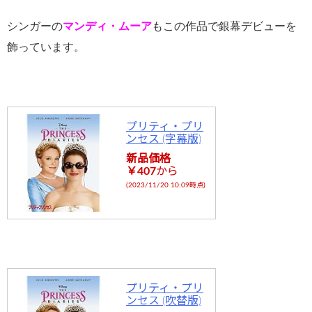
-
flower.com/
シンガーの
マンディ・ムーア
もこの作品で銀幕デビューを
飾っています。
public_html
/wp-
content/plu
gins/sns-
プリティ・プリ
count-
ンセス (字幕版)
cache/sns-
新品価格
￥407
から
count-
(2023/11/20 10:09時点)
cache.php
on line
2897
プリティ・プリ
ンセス (吹替版)