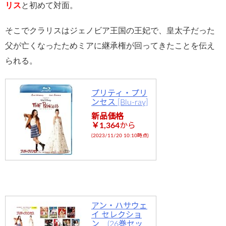
リス
と初めて対面。
そこでクラリスはジェノビア王国の王妃で、皇太子だった
父が亡くなったためミアに継承権が回ってきたことを伝え
られる。
プリティ・プリ
ンセス [Blu-ray]
新品価格
￥1,364
から
(2023/11/20 10:10時点)
アン・ハサウェ
イ セレクショ
ン (26巻セッ