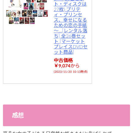
ト・ディスクは
27枚) プリテ
ィ・プリンセ
ス、幸せになる
ための恋の手紙
～…[レンタル落
ち] 全26巻セッ
ト [マーケット
プレイスDVDセ
ット商品]
中古価格
￥9,074
から
(2023/11/20 10:13時点)
感想