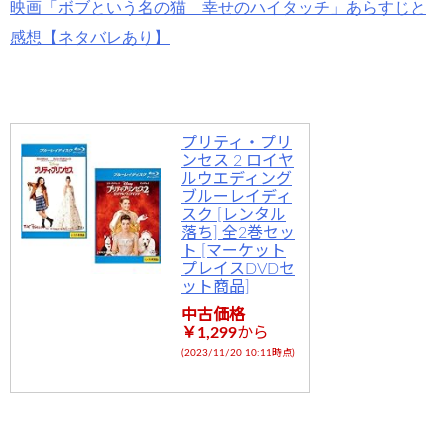
映画「ボブという名の猫 幸せのハイタッチ」あらすじと
感想【ネタバレあり】
プリティ・プリ
ンセス 2 ロイヤ
ルウエディング
ブルーレイディ
スク [レンタル
落ち] 全2巻セッ
ト [マーケット
プレイスDVDセ
ット商品]
中古価格
￥1,299
から
(2023/11/20 10:11時点)