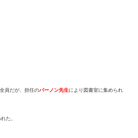
全員だが、担任の
バーノン先生
により図書室に集められ
われた。