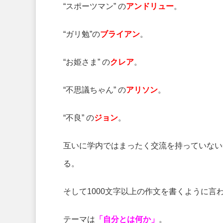
“スポーツマン” の
アンドリュー
。
“ガリ勉”の
ブライアン
。
“お姫さま” の
クレア
。
“不思議ちゃん” の
アリソン
。
“不良” の
ジョン
。
互いに学内ではまったく交流を持っていない
る。
そして1000文字以上の作文を書くように言
テーマは
「自分とは何か」
。