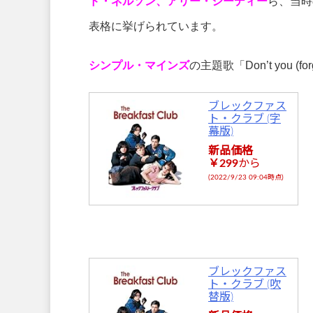
ド・ネルソン、アリー・シーディー
ら、当時
表格に挙げられています。
シンプル・マインズ
の主題歌「Don’t you (
ブレックファス
ト・クラブ (字
幕版)
新品価格
￥299
から
(2022/9/23 09:04時点)
ブレックファス
ト・クラブ (吹
替版)