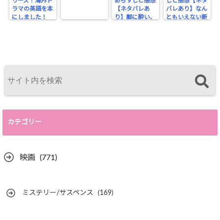
リーズ！海外ド
あらすじと感想
じと感想【ネタ
ラマの英語を本
【ネタバレあ
バレあり】なん
にしました！
り】脚に酔い、
ともいえない新
ビンタで醒める
喜劇？
カテゴリー
映画
(771)
ミステリー/サスペンス
(169)