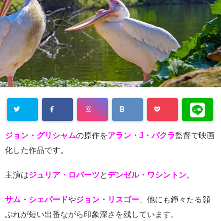
ジョン・グリシャム
の原作を
アラン・J・パクラ
監督で映画
化した作品です。
主演は
ジュリア・ロバーツ
と
デンゼル・ワシントン
。
サム・シェパード
や
ジョン・リスゴー
、他にも錚々たる顔
ぶれが短い出番ながら印象深さを残しています。