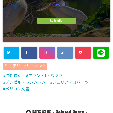
Follow @
feedly
ミステリー/サスペンス
海外映画
アラン・J・パクラ
デンゼル・ワシントン
ジュリア・ロバーツ
ペリカン文書
Related Posts
関連記事 -
-