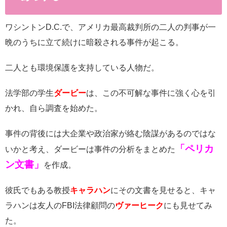
ワシントンD.C.で、アメリカ最高裁判所の二人の判事が一
晩のうちに立て続けに暗殺される事件が起こる。
二人とも環境保護を支持している人物だ。
法学部の学生
ダービー
は、この不可解な事件に強く心を引
かれ、自ら調査を始めた。
事件の背後には大企業や政治家が絡む陰謀があるのではな
「ペリカ
いかと考え、ダービーは事件の分析をまとめた
ン文書」
を作成。
彼氏でもある教授
キャラハン
にその文書を見せると、キャ
ラハンは友人のFBI法律顧問の
ヴァーヒーク
にも見せてみ
た。