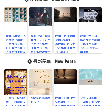
映画「裏窓」あ
映画「切り裂き
映画「名探偵ポ
映画「サイコ」
らすじと感想
魔ゴーレム」あ
アロ: ベネチア
あらすじと感想
【ネタバレあ
らすじと感想
の亡霊」あらす
【ネタバレあ
り】窓から見え
【ネタバレあ
じと感想【ネタ
り】BGMで心
るさまざまな人
り】承認欲求モ
バレあり】
臓注意
間模様
ンスターの殺人
New Posts
最新記事 -
-
【宣伝】Kindle
Kindle新刊のお
映画「日曜日が
フランス映画
本十冊目は新シ
知らせ
待ち遠しい！」
「潮騒」あらす