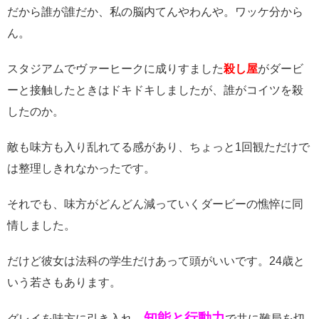
だから誰が誰だか、私の脳内てんやわんや。ワッケ分から
ん。
スタジアムでヴァーヒークに成りすました
殺し屋
がダービ
ーと接触したときはドキドキしましたが、誰がコイツを殺
したのか。
敵も味方も入り乱れてる感があり、ちょっと1回観ただけで
は整理しきれなかったです。
それでも、味方がどんどん減っていくダービーの憔悴に同
情しました。
だけど彼女は法科の学生だけあって頭がいいです。24歳と
いう若さもあります。
知能と行動力
グレイを味方に引き入れ、
で共に難局を切