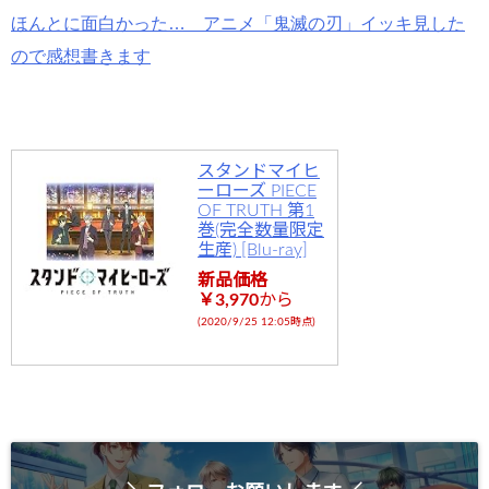
ほんとに面白かった… アニメ「鬼滅の刃」イッキ見した
ので感想書きます
スタンドマイヒ
ーローズ PIECE
OF TRUTH 第1
巻(完全数量限定
生産) [Blu-ray]
新品価格
￥3,970
から
(2020/9/25 12:05時点)