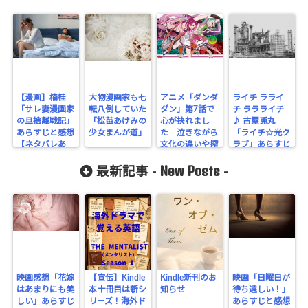
【漫画】楠桂
大物漫画家も七
アニメ「ダンダ
ライチ ラライ
「サレ妻漫画家
転八倒していた
ダン」第7話で
チ ララライチ
の旦捨離戦記」
「松苗あけみの
心が抉れまし
♪ 古屋兎丸
あらすじと感想
少女まんが道」
た 泣きながら
「ライチ☆光ク
【ネタバレあ
文化の違いや搾
ラブ」あらすじ
り】
取の恐怖につい
と感想【ネタバ
New Posts
て考える
レあり】
最新記事 -
-
映画感想「花嫁
【宣伝】Kindle
Kindle新刊のお
映画「日曜日が
はあまりにも美
本十冊目は新シ
知らせ
待ち遠しい！」
しい」あらすじ
リーズ！海外ド
あらすじと感想