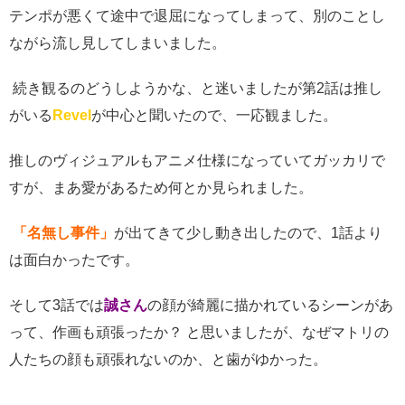
テンポが悪くて途中で退屈になってしまって、別のことし
ながら流し見してしまいました。
続き観るのどうしようかな、と迷いましたが第
2
話は推し
がいる
Revel
が中心と聞いたので、一応観ました。
推しのヴィジュアルもアニメ仕様になっていてガッカリで
すが、まあ愛があるため何とか見られました。
「名無し事件」
が出てきて少し動き出したので、
1
話より
は面白かったです。
そして
3
話では
誠さん
の顔が綺麗に描かれているシーンがあ
って、作画も頑張ったか？ と思いましたが、なぜマトリの
人たちの顔も頑張れないのか、と歯がゆかった。