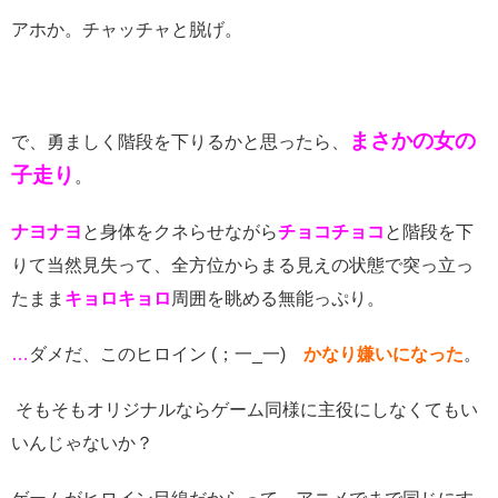
アホか。チャッチャと脱げ。
まさかの女の
で、勇ましく階段を下りるかと思ったら、
子走り
。
ナヨナヨ
と身体をクネらせながら
チョコチョコ
と階段を下
りて当然見失って、全方位からまる見えの状態で突っ立っ
たまま
キョロキョロ
周囲を眺める無能っぷり。
…
ダメだ、このヒロイン
(
；一
_
一
)
かなり嫌いになった
。
そもそもオリジナルならゲーム同様に主役にしなくてもい
いんじゃないか？