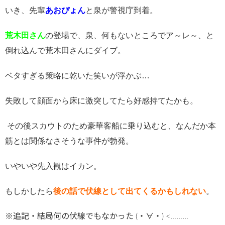
いき、先輩
あおぴょん
と泉が警視庁到着。
荒木田さん
の登場で、泉、何もないところでア～レ～、と
倒れ込んで荒木田さんにダイブ。
ベタすぎる策略に乾いた笑いが浮かぶ…
失敗して顔面から床に激突してたら好感持てたかも。
その後スカウトのため豪華客船に乗り込むと、なんだか本
筋とは関係なさそうな事件が勃発。
いやいや先入観はイカン。
もしかしたら
後の話で伏線として出てくるかもしれない
。
※追記・結局何の伏線でもなかった (・∀・) <………