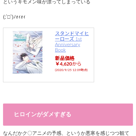
というキモメン味が漂ってしまっている
(;
´□
`)
ﾉｫｨｫｨ
スタンドマイヒ
ーローズ 1st
Anniversary
Book
新品価格
￥4,620
から
(2020/9/25 12:09時点)
ヒロインがダメすぎる
なんだかク〇アニメの予感、というか悪寒を感じつつ観て