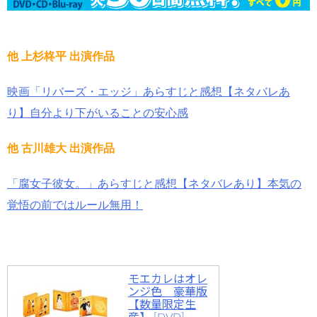
他 上杉柊平 出演作品
映画「リバーズ・エッジ」あらすじと感想【ネタバレあ
り】自分より下がいることの安心感
他 古川雄大 出演作品
「腐女子彼女。」あらすじと感想【ネタバレあり】本気の
覚悟の前ではルール無用！
モエカレはオレ
ンジ色 豪華版
【数量限定生