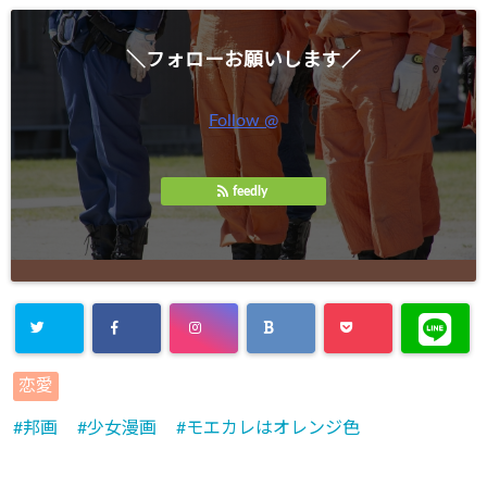
＼フォローお願いします／
Follow @
feedly
恋愛
邦画
少女漫画
モエカレはオレンジ色