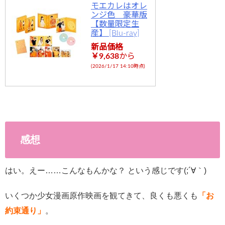
モエカレはオレ
ンジ色 豪華版
【数量限定生
産】 [Blu-ray]
新品価格
￥9,638
から
(2026/1/17 14:10時点)
感想
はい。えー……こんなもんかな？ という感じです(;´∀｀)
いくつか少女漫画原作映画を観てきて、良くも悪くも
「お
約束通り」
。