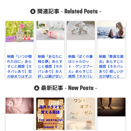
Related Posts
関連記事 -
-
映画「いつか晴
映画「あなたに
映画「ぼくの妻
映画「素直な悪
れた日に」あら
降る夢」あらす
はシャルロッ
女」あらすじと
すじと感想【ネ
じと感想【ネタ
ト・ゲンズブー
感想【ネタバレ
タバレあり】恋
バレあり】お人
ル」あらすじと
あり】寂しい少
の始まりはずぶ
好しは脇が甘い
感想【ネタバレ
女が望むこと
濡れで
あり】
New Posts
最新記事 -
-