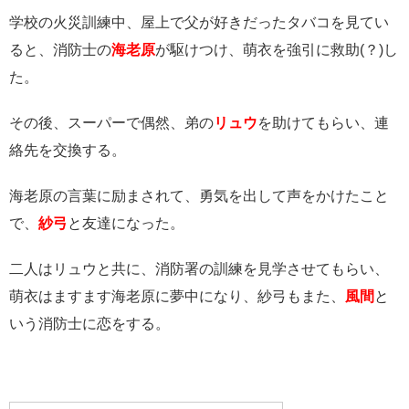
学校の火災訓練中、屋上で父が好きだったタバコを見てい
ると、消防士の
海老原
が駆けつけ、萌衣を強引に救助(？)し
た。
その後、スーパーで偶然、弟の
リュウ
を助けてもらい、連
絡先を交換する。
海老原の言葉に励まされて、勇気を出して声をかけたこと
で、
紗弓
と友達になった。
二人はリュウと共に、消防署の訓練を見学させてもらい、
萌衣はますます海老原に夢中になり、紗弓もまた、
風間
と
いう消防士に恋をする。