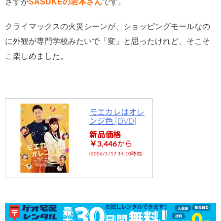
さすが
SASUKEの岩本さん
です。
クライマックスの火災シーンが、ショッピングモールなの
に外観が専門学校みたいで「変」と思ったけれど、そこそ
こ楽しめました。
モエカレはオレ
ンジ色 [DVD]
新品価格
￥3,446
から
(2026/1/17 14:10時点)