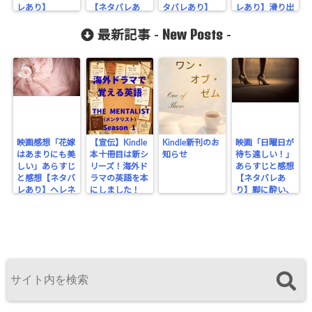
レあり】
【ネタバレあ
タバレあり】
レあり】滑り出
り】
し上々の1作目
New Posts
最新記事 -
-
映画感想「花嫁
【宣伝】Kindle
Kindle新刊のお
映画「日曜日が
はあまりにも美
本十冊目は新シ
知らせ
待ち遠しい！」
しい」あらすじ
リーズ！海外ド
あらすじと感想
と感想【ネタバ
ラマの英語を本
【ネタバレあ
レあり】ヘレネ
にしました！
り】脚に酔い、
はここにいる
ビンタで醒める