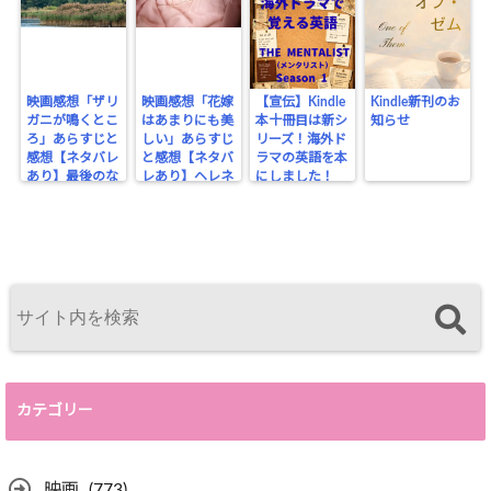
cache.php
on line
2897
映画感想「ザリ
映画感想「花嫁
【宣伝】Kindle
Kindle新刊のお
ガニが鳴くとこ
はあまりにも美
本十冊目は新シ
知らせ
ろ」あらすじと
しい」あらすじ
リーズ！海外ド
感想【ネタバレ
と感想【ネタバ
ラマの英語を本
あり】最後のな
レあり】ヘレネ
にしました！
ぞ行動
はここにいる
カテゴリー
映画
(773)