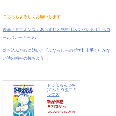
こちらもよろしくお願いします
映画「ミニオンズ」あらすじと感想【ネタバレあり】ベロ
ー♪ バナーナーァ♪
落ち込んだ心に効いた【ふなっしーの哲学】上手く行かな
い時の精神の持ちよう
ドラえもん 0巻
(てんとう虫コミ
ックス)
新品価格
￥770
から
(2021/2/19 16:21時点)