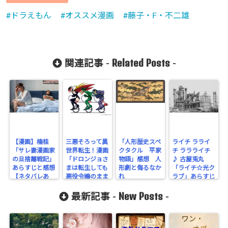
Undefined
ドラえもん
オススメ漫画
藤子・F・不二雄
array key
"Twitter" in
/home/cityli
Related Posts
関連記事 -
-
ght31/head
-
flower.com/
public_html
/wp-
【漫画】楠桂
三悪そろって異
「人形歴史スペ
ライチ ラライ
content/plu
「サレ妻漫画家
世界転生！漫画
クタクル 平家
チ ララライチ
の旦捨離戦記」
「ドロンジョさ
物語」感想 人
♪ 古屋兎丸
gins/sns-
あらすじと感想
まは転生しても
形劇と侮るなか
「ライチ☆光ク
【ネタバレあ
悪役令嬢のまま
れ
ラブ」あらすじ
count-
り】
だった」
と感想【ネタバ
New Posts
レあり】
最新記事 -
-
cache/sns-
count-