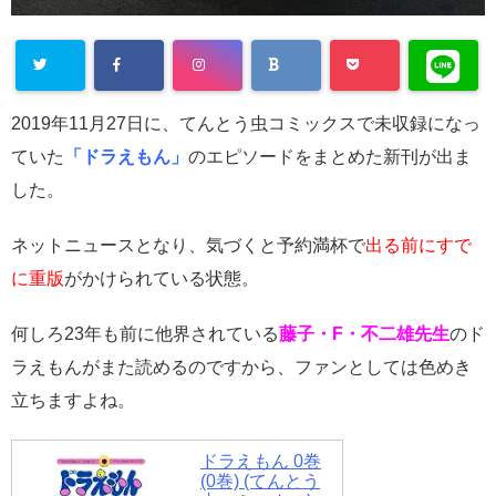
Warning
:
2019年11月27日に、てんとう虫コミックスで未収録になっ
Undefined
ていた
「ドラえもん」
のエピソードをまとめた新刊が出ま
array key
した。
"Twitter" in
ネットニュースとなり、気づくと予約満杯で
出る前にすで
/home/cityli
に重版
がかけられている状態。
ght31/head
-
何しろ23年も前に他界されている
藤子・F・不二雄先生
のド
flower.com/
ラえもんがまた読めるのですから、ファンとしては色めき
public_html
立ちますよね。
/wp-
content/plu
ドラえもん 0巻
(0巻) (てんとう
gins/sns-