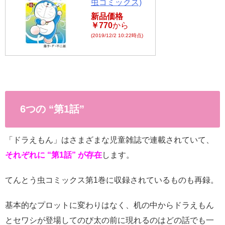
虫コミックス)
count-
新品価格
￥770
から
cache/sns-
(2019/12/2 10:22時点)
count-
cache.php
on line
2897
6つの “第1話”
「ドラえもん」はさまざまな児童雑誌で連載されていて、
それぞれに “第1話” が存在
します。
てんとう虫コミックス第1巻に収録されているものも再録。
基本的なプロットに変わりはなく、机の中からドラえもん
とセワシが登場してのび太の前に現れるのはどの話でも一