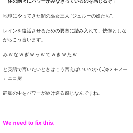
「体の隅々にパワーがみなぎっているのを感じるぞ」
地球にやってきた闇の巫女三人 “ジュルーの娘たち”。
レインを復活させるための要塞に踏み入れて、恍惚としな
がらこう言います。
み w な w ぎ w っ w て w き w た w
と英語で言いたいときはこう言えばいいのか ( ..)φメモメモ
←ニコ厨
静脈の中をパワーが駆け巡る感じなんですね。
We need to fix this.