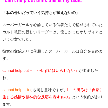
I can’t help but think this is my fault.
「私のせいだっていう気持ちが拭えないの」
スーパーガールを心酔している信者たちで構成されていた
カルト教団の新しいリーダーは、優しかったオリヴィアと
いう少女でした。
彼女の変貌ぶりに落胆したスーパーガールは自分を責めま
す。
cannot help but～「～せずにはいられない」
が出ました
ね。
cannot help ～ing
も同じ意味ですが、
butの後ろは「自然に
生じる感情や精神的な反応を表すもの」
という制約があり
ます。