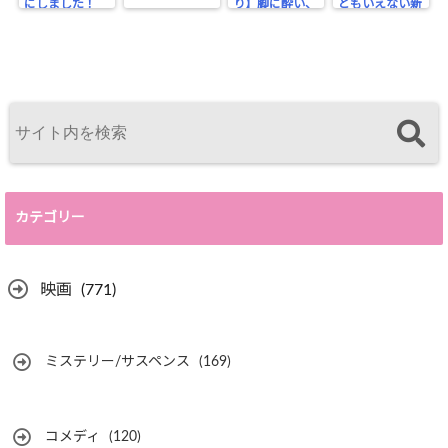
にしました！
り】脚に酔い、
ともいえない新
ビンタで醒める
喜劇？
カテゴリー
映画
(771)
ミステリー/サスペンス
(169)
コメディ
(120)