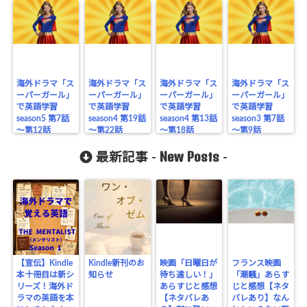
海外ドラマ「ス
海外ドラマ「ス
海外ドラマ「ス
海外ドラマ「ス
ーパーガール」
ーパーガール」
ーパーガール」
ーパーガール」
で英語学習
で英語学習
で英語学習
で英語学習
season5 第7話
season4 第19話
season4 第13話
season3 第7話
～第12話
～第22話
～第18話
～第9話
New Posts
最新記事 -
-
【宣伝】Kindle
Kindle新刊のお
映画「日曜日が
フランス映画
本十冊目は新シ
知らせ
待ち遠しい！」
「潮騒」あらす
リーズ！海外ド
あらすじと感想
じと感想【ネタ
ラマの英語を本
【ネタバレあ
バレあり】なん