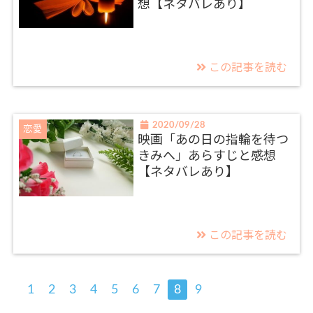
想【ネタバレあり】
この記事を読む
2020/09/28
恋愛
映画「あの日の指輪を待つ
きみへ」あらすじと感想
【ネタバレあり】
この記事を読む
1
2
3
4
5
6
7
8
9