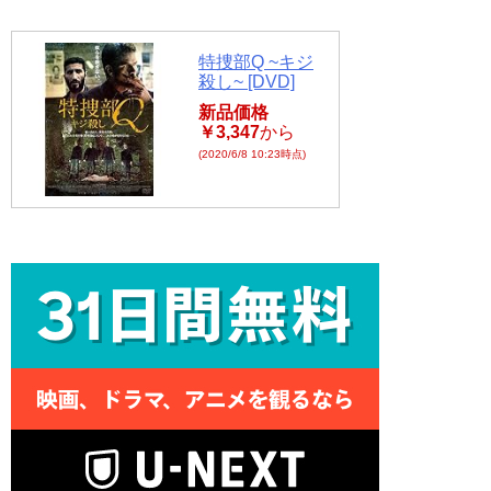
特捜部Q ~キジ
殺し~ [DVD]
新品価格
￥3,347
から
(2020/6/8 10:23時点)