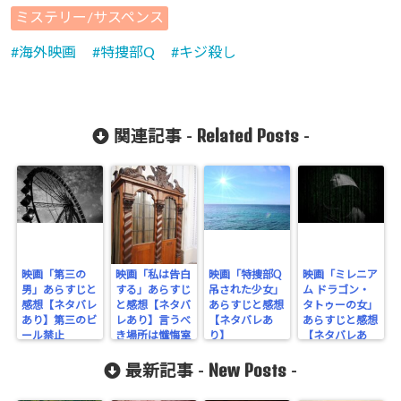
Warning
:
ミステリー/サスペンス
Undefined
海外映画
特捜部Q
キジ殺し
array key
"Twitter" in
/home/cityli
Related Posts
関連記事 -
-
ght31/head
-
flower.com/
public_html
/wp-
映画「第三の
映画「私は告白
映画「特捜部Q
映画「ミレニア
content/plu
男」あらすじと
する」あらすじ
吊された少女」
ム ドラゴン・
感想【ネタバレ
と感想【ネタバ
あらすじと感想
タトゥーの女」
gins/sns-
あり】第三のビ
レあり】言うべ
【ネタバレあ
あらすじと感想
ール禁止
き場所は懺悔室
り】
【ネタバレあ
count-
ではなく取調室
り】
New Posts
最新記事 -
-
cache/sns-