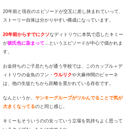
20年前と現在のエピソードが交互に差し挟まれていって、
ストーリー自体は分かりやすい構成になっています。
20年前からすでにクソ
なディトリウに本気で恋したキミー
が
彼氏色に染まって
…というエピソードが中心で描かれま
す。
お金持ちのご子息たちが通う学校では、このカップル＋デ
ィトリウの金魚のフン・
ウルリク
や大麻仲間のビャーネ
は、他の生徒たちから距離を置かれている存在です。
なんというか、
ヤンキーグループがツルんでることで気が
大きくなってる
のと同じ感じ。
キミーもそういうのの女っていう立場を気持ちよく思って