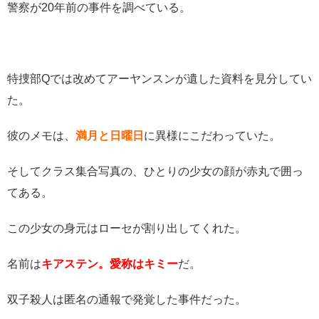
警察が20年前の事件を調べている。
特捜部Qでは改めてアーヤンスンが遺した資料を見分してい
た。
彼のメモは、
満月と日曜日
に異様にこだわっていた。
そしてクラス集合写真の、ひとりの少女の顔が赤丸で囲っ
てある。
この少女の身元はローセが割り出してくれた。
名前は
キアステン。愛称はキミー
だ。
双子殺人は匿名の通報で発覚した事件だった。