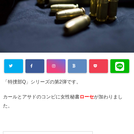
Warning
:
「特捜部Q」シリーズの第2弾です。
Undefined
array key
カールとアサドのコンビに女性秘書
ローセ
が加わりまし
た。
"Twitter" in
/home/cityli
ght31/head
-