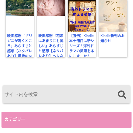
count-
cache.php
on line
2897
映画感想「ザリ
映画感想「花嫁
【宣伝】Kindle
Kindle新刊のお
ガニが鳴くとこ
はあまりにも美
本十冊目は新シ
知らせ
ろ」あらすじと
しい」あらすじ
リーズ！海外ド
感想【ネタバレ
と感想【ネタバ
ラマの英語を本
あり】最後のな
レあり】ヘレネ
にしました！
ぞ行動
はここにいる
カテゴリー