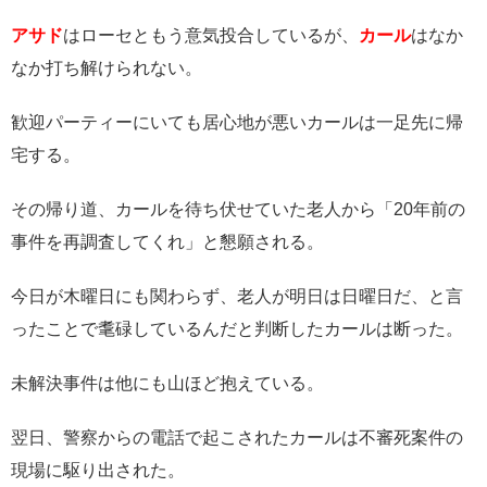
アサド
は
ローセ
ともう意気投合しているが、
カール
はなか
なか打ち解けられない。
歓迎パーティーにいても居心地が悪いカールは一足先に帰
宅する。
その帰り道、カールを待ち伏せていた老人から「20年前の
事件を再調査してくれ」と懇願される。
今日が木曜日にも関わらず、老人が明日は日曜日だ、と言
ったことで耄碌しているんだと判断したカールは断った。
未解決事件は他にも山ほど抱えている。
翌日、警察からの電話で起こされたカールは不審死案件の
現場に駆り出された。