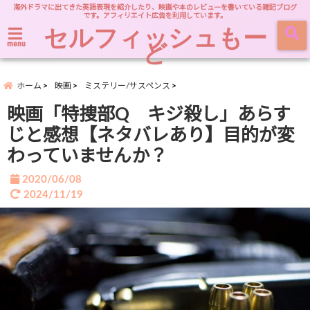
海外ドラマに出てきた英語表現を紹介したり、映画や本のレビューを書いている雑記ブログ
です。アフィリエイト広告を利用しています。
セルフィッシュもー
ど
menu
ホーム
映画
ミステリー/サスペンス
映画「特捜部Q キジ殺し」あらす
じと感想【ネタバレあり】目的が変
わっていませんか？
2020/06/08
2024/11/19