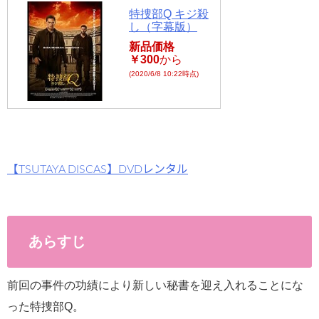
特捜部Q キジ殺
flower.com/
し（字幕版）
新品価格
public_html
￥300
から
/wp-
(2020/6/8 10:22時点)
content/plu
gins/sns-
count-
cache/sns-
【TSUTAYA DISCAS】DVDレンタル
count-
cache.php
on line
2897
あらすじ
前回の事件の功績により新しい秘書を迎え入れることにな
った特捜部Q。