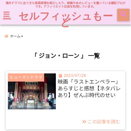
海外ドラマに出てきた英語表現を紹介したり、映画や本のレビューを書いている雑記ブログ
です。アフィリエイト広告を利用しています。
セルフィッシュもー
ど
menu
ホーム
「 ジョン・ローン 」 一覧
2023/07/28
ヒューマンドラマ
映画「ラストエンペラー」
あらすじと感想【ネタバレ
あり】ぜんぶ時代のせい
この記事を読む