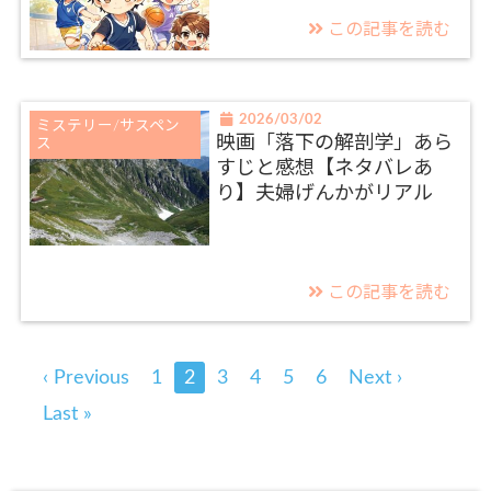
この記事を読む
2026/03/02
ミステリー/サスペン
映画「落下の解剖学」あら
ス
すじと感想【ネタバレあ
り】夫婦げんかがリアル
この記事を読む
‹ Previous
1
2
3
4
5
6
Next ›
Last »