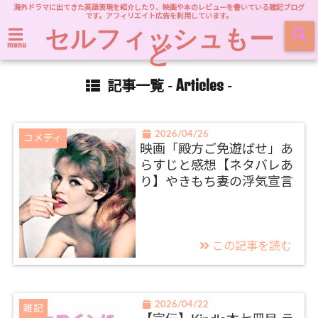
海外ドラマに出てきた英語表現を紹介したり、映画や本のレビューを書いている雑記ブログ
です。アフィリエイト広告を利用しています。
セルフィッシュもー
ど
menu
Articles
記事一覧 -
-
2026/04/26
コメディ
映画「殿方ご免遊ばせ」あ
らすじと感想【ネタバレあ
り】やきもち妻の浮気宣言
この記事を読む
2026/04/22
雑記